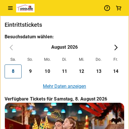
Eintrittstickets
Besuchsdatum wählen:
August 2026
Sa.
So.
Mo.
Di.
Mi.
Do.
Fr.
8
9
10
11
12
13
14
Mehr Daten anzeigen
Verfügbare Tickets für Samstag, 8. August 2026